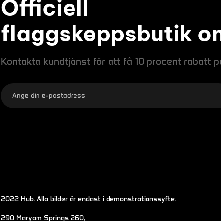
Officiell
flaggskeppsbutik on
Kontakta kundtjänst för att få 10 procent rabatt p
2022 Hub. Alla bilder är endast i demonstrationssyfte.
290 Maryam Springs 260,