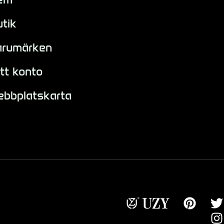
tik
arumärken
tt konto
ebbplatskarta