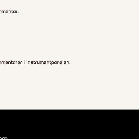
mmentar.
mentarer i instrumentpanelen.
em