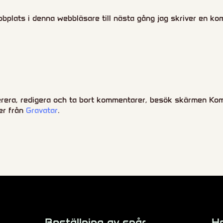
plats i denna webbläsare till nästa gång jag skriver en ko
rera, redigera och ta bort kommentarer, besök skärmen Kom
er från
Gravatar
.
Beställning av spår
H