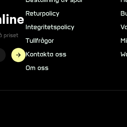
Returpolicy
Bu
line
Integritetspolicy
V
å priset
Tullfrågor
Mi
Kontakta oss
W
Om oss