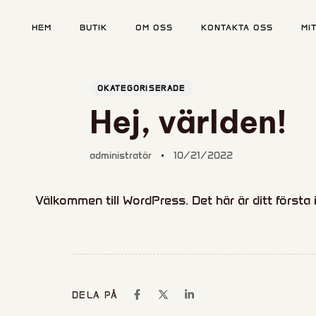
HEM
BUTIK
OM OSS
KONTAKTA OSS
MI
Författaren
Publicerat
PUBLICERAT
på:
I:
OKATEGORISERADE
Skriv och tryck på Enter
Hej, världen!
administratör
10/21/2022
Välkommen till WordPress. Det här är ditt första 
DELA PÅ