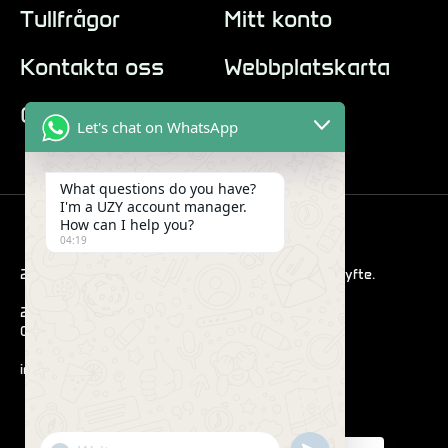
Tullfrågor
Mitt konto
Kontakta oss
Webbplatskarta
Om oss
Let's chat on WhatsApp
What questions do you have?
I'm a UZY account manager.
How can I help you?
04:19
2022 Hub. Alla bilder är endast i demonstrationssyfte.
290 Maryam Springs 260,
Courbevoie, Paris, Frankrike
info@uzyvape.com
"+CHATY_SETTINGS.LANG.EMOJI_PICKER+"