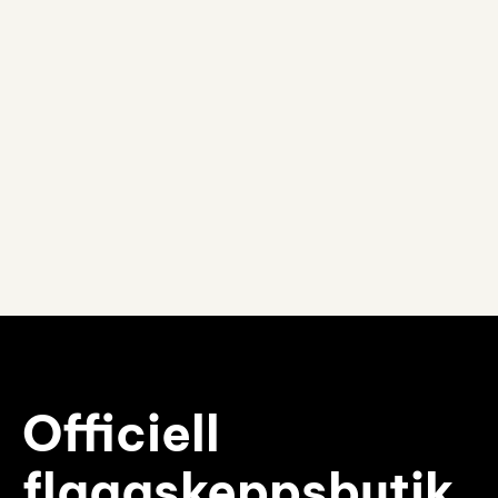
Officiell
flaggskeppsbutik