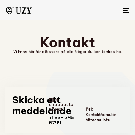
TO
NA
Kontakt
Vi finns här för att svara på alla frågor du kan tänkas ha.
Skicka ett
Eller
snabbaste
meddelande
sättet
Fel:
Kontaktformulär
+1 234 345
hittades inte.
6744