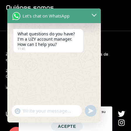
Quiénes somos
Let's chat on WhatsApp
What questions do you have?
I'm a UZY account manager.
How can I help you?
11:41
2022 Hub. Todas las imágenes son sólo para fines de
demostración.
290 Maryam Springs 260,
Courbevoie, París, Francia
info@uzyvape.com
"+CHATY_SETTINGS.LANG.EMOJI_PICKER+"
SEND
Este sitio web utiliza cookies para mejorar su
WhatsApp
WHATSAPP
experiencia web.
MESSAGE
Message
ACEPTE