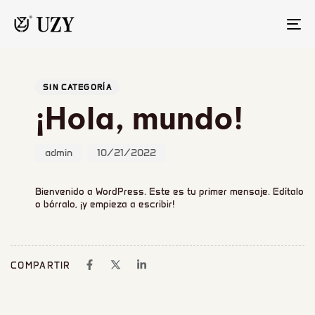
AL
LA
NA
Autor
Publicado
PUBLICADO
el:
EN:
SIN CATEGORÍA
¡Hola, mundo!
admin
10/21/2022
Bienvenido a WordPress. Este es tu primer mensaje. Edítalo
o bórralo, ¡y empieza a escribir!
COMPARTIR