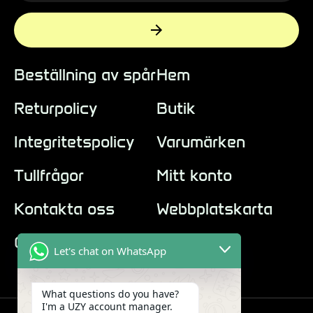
Beställning av spår
Hem
Returpolicy
Butik
Integritetspolicy
Varumärken
Tullfrågor
Mitt konto
Kontakta oss
Webbplatskarta
Om oss
Let's chat on WhatsApp
What questions do you have?
I'm a UZY account manager.