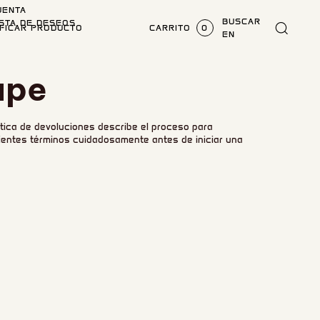
UENTA
BUSCAR
ISTA DE DESEOS
IFICAR PRODUCTO
CARRITO
0
EN
ape
ítica de devoluciones describe el proceso para
guientes términos cuidadosamente antes de iniciar una