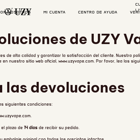
C
L
CON NOSOTROS
MI CUENTA
CENTRO DE AYUDA
VER
voluciones de UZY V
de alta calidad y garantizar la satisfacción del cliente. Nuestra pol
en nuestro sitio web oficial, www.uzyvape.com. Por favor, lea los si
a las devoluciones
as siguientes condiciones:
ww.uzyvape.com.
 el plazo de
14 días
de recibir su pedido.
su embalaje original con todos los precintos intactos.