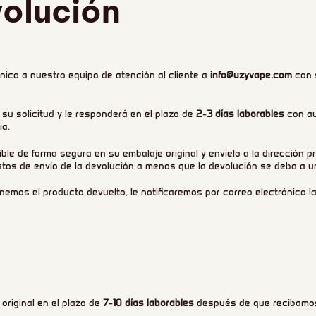
olución
ónico a nuestro equipo de atención al cliente a
info@uzyvape.com
con s
 su solicitud y le responderá en el plazo de
2-3 días laborables
con au
ia.
ble de forma segura en su embalaje original y envíelo a la dirección p
tos de envío de la devolución a menos que la devolución se deba a u
emos el producto devuelto, le notificaremos por correo electrónico l
original en el plazo de
7-10 días laborables
después de que recibamos