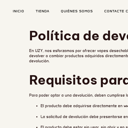
INICIO
TIENDA
QUIÉNES SOMOS
CONTACTE 
Política de de
Escribe y pulsa intro
En UZY, nos esforzamos por ofrecer vapes desechables 
devolver o cambiar productos adquiridos directamente 
devolución.
Requisitos par
Para poder optar a una devolución, deben cumplirse l
El producto debe adquirirse directamente en w
La solicitud de devolución debe presentarse en
El producto debe estar sin usar, sin abrir y en 