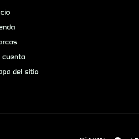
icio
ienda
arcas
i cuenta
pa del sitio