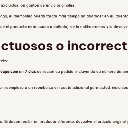
 excluidos los gastos de envío originales.
ago, el reembolso puede tardar más tiempo en aparecer en su cuenta
que el producto está usado o dañado), se lo notificaremos y le devolv
ctuosos o incorrec
ecto:
yvape.com
en
7 días
de recibir su pedido, incluyendo su número de ped
 un reemplazo o un reembolso sin coste adicional para usted, incluidos
Si desea recibir un producto diferente, devuelva el artículo original