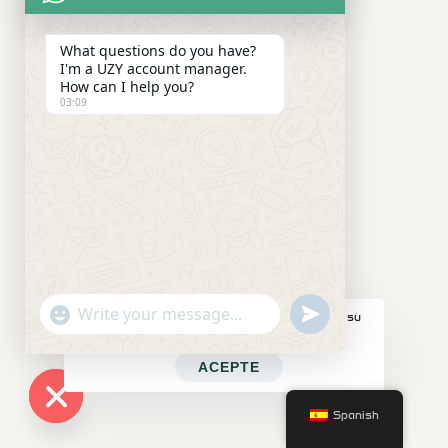
What questions do you have?
I'm a UZY account manager.
How can I help you?
03:09
"+CHATY_SETTINGS.LANG.EMOJI_PICKER+"
SEND
Este sitio web utiliza cookies para mejorar su
WhatsApp
WHATSAPP
experiencia web.
MESSAGE
Message
ACEPTE
Spanish
HIDE
CHATY