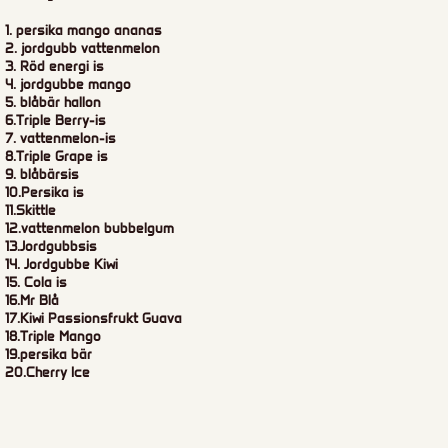
1. persika mango ananas
2. jordgubb vattenmelon
3. Röd energi is
4. jordgubbe mango
5. blåbär hallon
6.Triple Berry-is
7. vattenmelon-is
8.Triple Grape is
9. blåbärsis
10.Persika is
11.Skittle
12.vattenmelon bubbelgum
13.Jordgubbsis
14. Jordgubbe Kiwi
15. Cola is
16.Mr Blå
17.Kiwi Passionsfrukt Guava
18.Triple Mango
19.persika bär
20.Cherry Ice