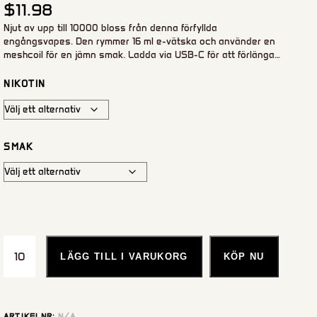
$
11.98
Njut av upp till 10000 bloss från denna förfyllda
engångsvapes. Den rymmer 16 ml e-vätska och använder en
meshcoil för en jämn smak. Ladda via USB-C för att förlänga
användningen genom hela e-vätskekapaciteten.
NIKOTIN
SMAK
LÄGG TILL I VARUKORG
KÖP NU
ARTIKELNR:
N/A