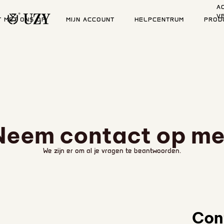
A
V
T MET ONS OP
MIJN ACCOUNT
HELPCENTRUM
PROD
Neem contact op me
We zijn er om al je vragen te beantwoorden.
Con