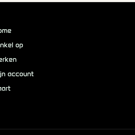
ome
nkel op
erken
jn account
aart