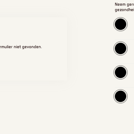
Neem geru
gezondhei
rmulier niet gevonden.