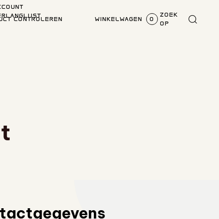
CCOUNT
ZOEK
ERLANGLIJST
UCT CONTROLEREN
WINKELWAGEN
0
OP
t
tactgegevens