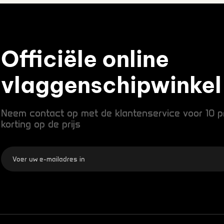
Officiële online
vlaggenschipwinkel
Neem contact op met de klantenservice voor 10 p
korting op de prijs