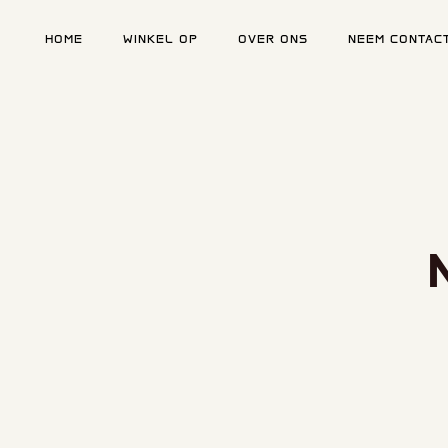
HOME
WINKEL OP
OVER ONS
NEEM CONTAC
Type en druk op enter