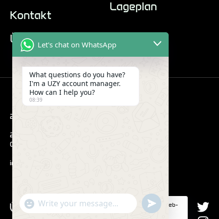
Lageplan
Kontakt
Über uns
Let's chat on WhatsApp
What questions do you have?
I'm a UZY account manager.
How can I help you?
08:39
2022 Hub. Alle Bilder sind nur für Demozwecke.
290 Maryam Springs 260,
Courbevoie, Paris, Frankreich
info@uzyvape.com
"+CHATY_SETTINGS.LANG.EMOJI_PICKER+"
SEND
Diese Website verwendet Cookies, um Ihr Web-
WhatsApp
WHATSAPP
Erlebnis zu verbessern.
MESSAGE
Message