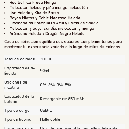
Red Bull Ice Fresa Mango
Melocotón helado y piña mango melocotón
Uva Helada y Kiwi de Fresa
Bayas Mixtas y Doble Manzana Helada
Limonada de Frambuesa Azul y Chicle de Sandía
Melocotón y baya, sandía, melocotón y mango
Arándano Helado y Dragón Negro Helado
Cada combinación equilibra dos sabores complementarios para
mantener tu experiencia variada a lo largo de miles de caladas.
Total de caladas
30000
Capacidad de e-
40ml
líquido
Opciones de
0%, 2%, 3%, 5%
nicotina
Capacidad de la
Recargable de 850 mAh
batería
Tipo de carga
USB-C
Tipo de bobina
Malla doble
Características
Flujo de aire ajustable, pantalla inteligente,