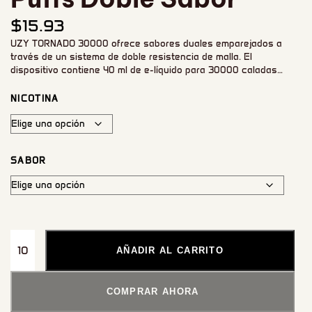
$
15.93
UZY TORNADO 30000 ofrece sabores duales emparejados a
través de un sistema de doble resistencia de malla. El
dispositivo contiene 40 ml de e-líquido para 30000 caladas
totales, con una batería recargable y flujo de aire ajustable.
Viene con opciones de nicotina de 0% a 5% para adaptarse a
NICOTINA
tus preferencias.
SABOR
AÑADIR AL CARRITO
COMPRAR AHORA