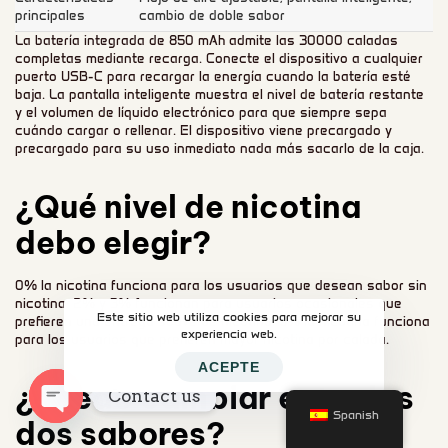
principales
cambio de doble sabor
La batería integrada de 850 mAh admite las 30000 caladas
completas mediante recarga. Conecte el dispositivo a cualquier
puerto USB-C para recargar la energía cuando la batería esté
baja. La pantalla inteligente muestra el nivel de batería restante
y el volumen de líquido electrónico para que siempre sepa
cuándo cargar o rellenar. El dispositivo viene precargado y
precargado para su uso inmediato nada más sacarlo de la caja.
¿Qué nivel de nicotina
debo elegir?
0% la nicotina funciona para los usuarios que desean sabor sin
nicotina. 2% y 3% funcionan para usuarios ocasionales que
Este sitio web utiliza cookies para mejorar su
prefieren una entrega suave de nicotina. 5% la nicotina funciona
experiencia web.
para los usuarios que prefieren mayor nicotina por calada.
ACEPTE
¿Puedo cambiar entre los
Contact us
Spanish
dos sabores?
OPEN
CHATY