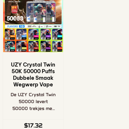
UZY Crystal Twin
50K 50000 Puffs
Dubbele Smaak
Wegwerp Vape
De UZY Crystal Twin
50000 levert
50000 trekjes met
een ingebouwd
dubbele
$
17.32