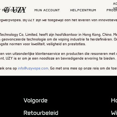
A
V
T MET ONS OP
MIJN ACCOUNT
HELPCENTRUM
PROD
egwerpvapes. Bij UZY zijn we toegewijd aan het leveren van innovatieve
 Technology Co, Limited, heeft zijn hoofdkantoor in Hong Kong, China
n geavanceerde technologie om de vaping industrie te herdefiniëren. 
ste normen voor kwaliteit, veiligheid en prestaties.
eren van uitzonderlijke klantenservice en producten die resoneren met
nt, UZY is er om je een naadloze en bevredigende ervaring te bieden.
reik ons op
info@uzyvape.com
. Ga met ons mee op onze reis om de to
Volgorde
H
Retourbeleid
Wi