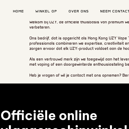
HOME
WINKEL OP
OVER ONS
NEEM CONTAC
Welkom bij UZY, de officiële thuisbasis van premium w
verbeteren.
Ons bedrijf, dat is opgericht als Hong Kong UZY Vape
Type en druk op enter
professionals combineren we expertise, creativiteit e
zorgen ervoor dat elk UZY-product voldoet aan de hoog
Als een vertrouwd merk zijn we toegewijd aan het lev
met vaping of een doorgewinterde enthousiasteling be
Heb je vragen of wil je contact met ons opnemen? Be
Officiële online