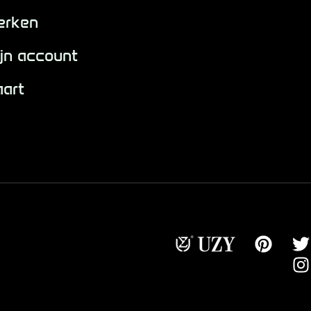
erken
jn account
aart