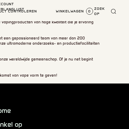
CCOUNT
ZOEK
ERLANGLIJST
UCT CONTROLEREN
WINKELWAGEN
0
OP
 vapingproducten van hoge kwaliteit die je ervaring
. Met een gepassioneerd team van meer dan 200
Onze ultramoderne onderzoeks- en productiefaciliteiten
 onze wereldwijde gemeenschap. Of je nu net begint
ekomst van vape vorm te geven!
ome
nkel op