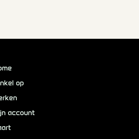
ome
nkel op
erken
jn account
aart