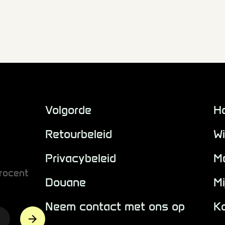
Volgorde
H
Retourbeleid
Wi
Privacybeleid
M
rocent
Douane
Mi
Neem contact met ons op
K