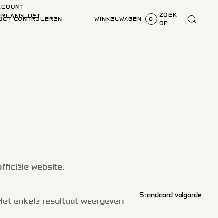
CCOUNT
ZOEK
ERLANGLIJST
UCT CONTROLEREN
WINKELWAGEN
0
OP
fficiële website.
Het enkele resultaat weergeven