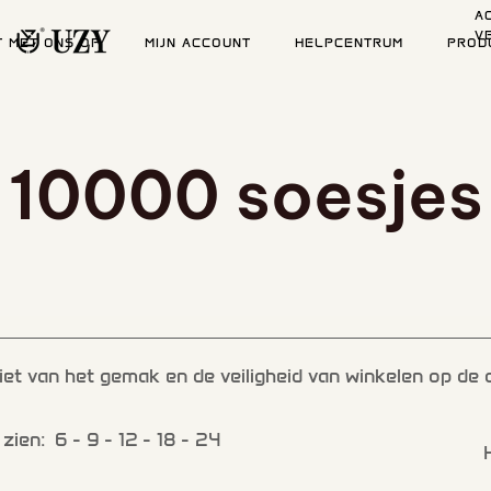
A
V
T MET ONS OP
MIJN ACCOUNT
HELPCENTRUM
PROD
10000 soesjes
et van het gemak en de veiligheid van winkelen op de o
 zien:
6
9
12
18
24