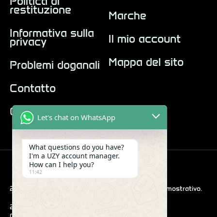
Politica di
restituzione
Marche
Informativa sulla
Il mio account
privacy
Mappa del sito
Problemi doganali
Contatto
Chi siamo
Let's chat on WhatsApp
What questions do you have?
I'm a UZY account manager.
How can I help you?
11:42
2022 Hub. Tutte le immagini sono solo a scopo dimostrativo.
290 Maryam Springs 260,
Courbevoie, Parigi, Francia