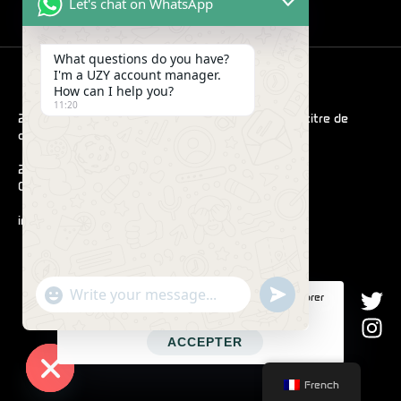
Let's chat on WhatsApp
What questions do you have?
I'm a UZY account manager.
How can I help you?
11:20
2022 Hub. Toutes les images sont présentées à titre de
démonstration uniquement.
290 Maryam Springs 260,
Courbevoie, Paris, France
info@uzyvape.com
"+CHATY_SETTINGS.LANG.EMOJI_PICKER+"
SEND
Ce site web utilise des cookies pour améliorer
WhatsApp
WHATSAPP
votre expérience web.
MESSAGE
Message
ACCEPTER
French
HIDE