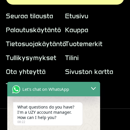
Seuraa tilausta
Etusivu
Palautuskäytäntö
Kauppa
Tietosuojakäytäntö
Tuotemerkit
Tullikysymykset
Tilini
Ota yhteyttä
Sivuston kartta
Tietoa meistä
Let's chat on WhatsApp
What questions do you have?
I'm a UZY account manager.
How can I help you?
08:22