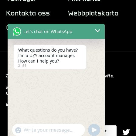
Kontakta oss
Webbplatskarta
Om oss
Let's chat on WhatsApp
What questions do you have?
I'm a UZY account manager.
How can I help you?
21:36
2022 Hub. Alla bilder är endast i demonstrationssyfte.
290 Maryam Springs 260,
Courbevoie, Paris, Frankrike
info@uzyvape.com
"+CHATY_SETTINGS.LANG.EMOJI_PICKER+"
SEND
Denna webbplats använder cookies för att
WhatsApp
WHATSAPP