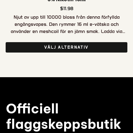
$
11.98
Njut av upp till 10000 bloss från denna förfyllda
engångsvapes. Den rymmer 16 ml e-vätska och
använder en meshcoil för en jämn smak. Ladda via
USB-C för att förlänga användningen genom hela e-
vätskekapaciteten.
VÄLJ ALTERNATIV
Officiell
flaggskeppsbutik