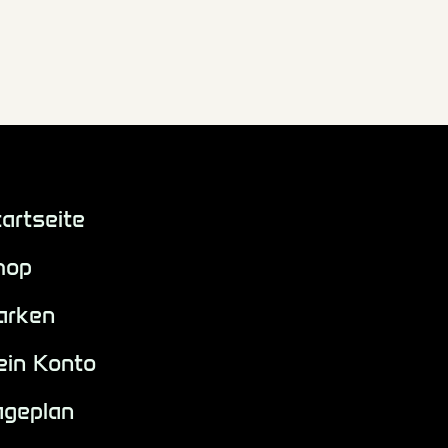
artseite
hop
arken
ein Konto
ageplan